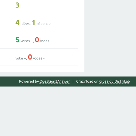
3
4
1
idées,
réponse
5
0
votes +,
votes -
0
vote +,
votes -
Powered by
Question2Answer
CrazyToad on
Gitea du DistriLab