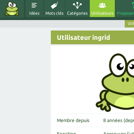
Idées
Mots clés
Catégories
Utilisateurs
Proposer
Uti
Utilisateur ingrid
Membre depuis
8 années (dep
Fonction
Approuver l'ut