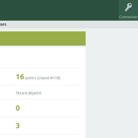
Connexion
nses
16
points (classé #
118
)
Tétard déjanté
0
3