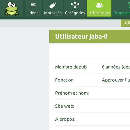
Idées
Mots clés
Catégories
Utilisateurs
Proposer
Uti
Utilisateur jaba-0
Membre depuis
6 années (de
Fonction
Approuver l'ut
Prénom et nom:
Site web:
A propos: