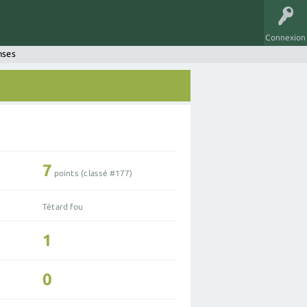
Connexion
nses
7
points (classé #
177
)
Tétard fou
1
0