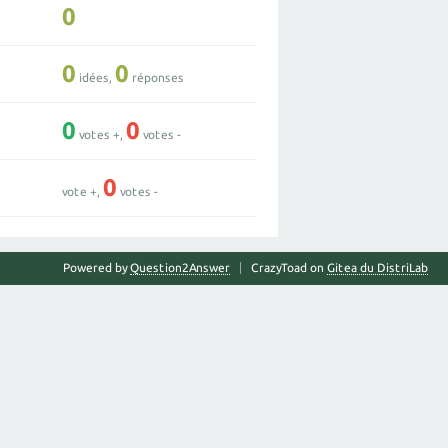
0
0
0
idées,
réponses
0
0
votes +,
votes -
0
vote +,
votes -
Powered by
Question2Answer
CrazyToad on
Gitea du DistriLab