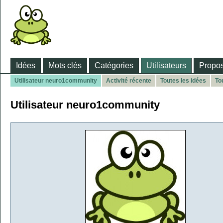
Idées
Mots clés
Catégories
Utilisateurs
Propos
Utilisateur neuro1community
Activité récente
Toutes les idées
To
Utilisateur neuro1community