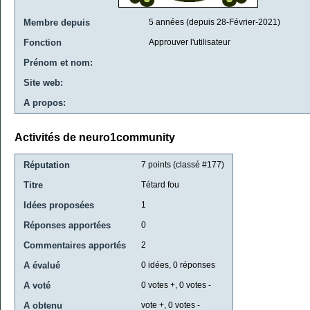
Membre depuis
5 années (depuis 28-Février-2021)
Fonction
Approuver l'utilisateur
Prénom et nom:
Site web:
A propos:
Activités de neuro1community
Réputation
7
points (classé #
177
)
Titre
Tétard fou
Idées proposées
1
Réponses apportées
0
Commentaires apportés
2
A évalué
0
idées,
0
réponses
A voté
0
votes +,
0
votes -
A obtenu
vote +,
0
votes -