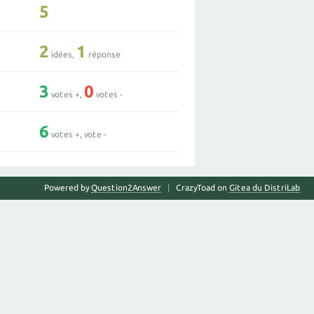
5
2
1
idées,
réponse
3
0
votes +,
votes -
6
votes +, vote -
Powered by
Question2Answer
CrazyToad on
Gitea du DistriLab