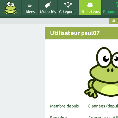
Idées
Mots clés
Catégories
Utilisateurs
Proposer
Util
Utilisateur paul07
Membre depuis
8 années (depu
Fonction
Approuver l'util