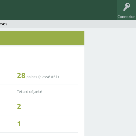
Connexion
nses
28
points (classé #
61
)
Tétard déjanté
2
1