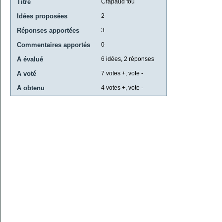
Titre
Crapaud fou
Idées proposées
2
Réponses apportées
3
Commentaires apportés
0
A évalué
6
idées,
2
réponses
A voté
7
votes +, vote -
A obtenu
4
votes +, vote -