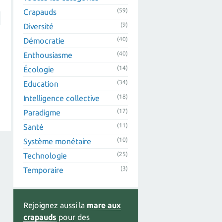
(59)
Crapauds
(9)
Diversité
(40)
Démocratie
(40)
Enthousiasme
(14)
Écologie
(34)
Education
(18)
Intelligence collective
(17)
Paradigme
(11)
Santé
(10)
Système monétaire
(25)
Technologie
(3)
Temporaire
Rejoignez aussi la
mare aux
crapauds
pour des