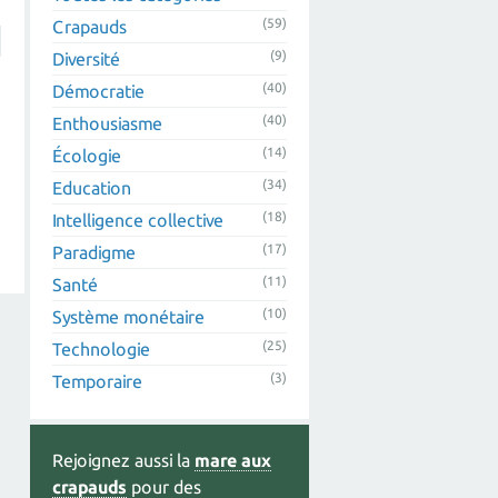
(59)
Crapauds
(9)
Diversité
(40)
Démocratie
(40)
Enthousiasme
(14)
Écologie
(34)
Education
(18)
Intelligence collective
(17)
Paradigme
(11)
Santé
(10)
Système monétaire
(25)
Technologie
(3)
Temporaire
Rejoignez aussi la
mare aux
crapauds
pour des