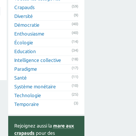
(59)
Crapauds
(9)
Diversité
(40)
Démocratie
(40)
Enthousiasme
(14)
Écologie
(34)
Education
(18)
Intelligence collective
(17)
Paradigme
(11)
Santé
(10)
Système monétaire
(25)
Technologie
(3)
Temporaire
Rejoignez aussi la
mare aux
crapauds
pour des