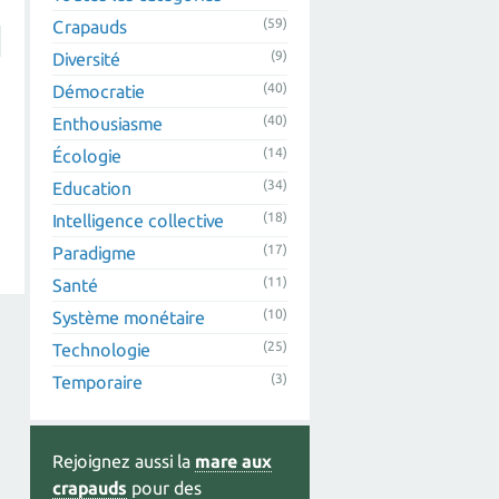
(59)
Crapauds
(9)
Diversité
(40)
Démocratie
(40)
Enthousiasme
(14)
Écologie
(34)
Education
(18)
Intelligence collective
(17)
Paradigme
(11)
Santé
(10)
Système monétaire
(25)
Technologie
(3)
Temporaire
Rejoignez aussi la
mare aux
crapauds
pour des