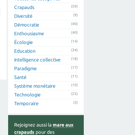
(59)
Crapauds
(9)
Diversité
(40)
Démocratie
(40)
Enthousiasme
(14)
Écologie
(34)
Education
(18)
Intelligence collective
(17)
Paradigme
(11)
Santé
(10)
Système monétaire
(25)
Technologie
(3)
Temporaire
Rejoignez aussi la
mare aux
crapauds
pour des