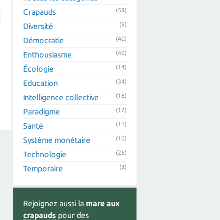
(59)
Crapauds
(9)
Diversité
(40)
Démocratie
(40)
Enthousiasme
(14)
Écologie
(34)
Education
(18)
Intelligence collective
(17)
Paradigme
(11)
Santé
(10)
Système monétaire
(25)
Technologie
(3)
Temporaire
Rejoignez aussi la
mare aux
crapauds
pour des