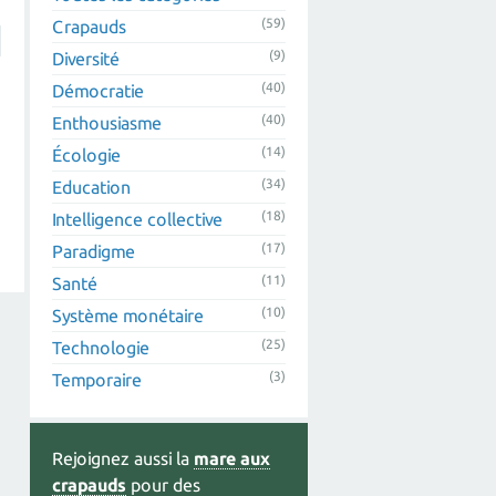
(59)
Crapauds
(9)
Diversité
(40)
Démocratie
(40)
Enthousiasme
(14)
Écologie
(34)
Education
(18)
Intelligence collective
(17)
Paradigme
(11)
Santé
(10)
Système monétaire
(25)
Technologie
(3)
Temporaire
Rejoignez aussi la
mare aux
crapauds
pour des