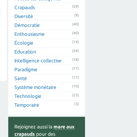
(59)
Crapauds
(9)
Diversité
(40)
Démocratie
(40)
Enthousiasme
(14)
Écologie
(34)
Education
(18)
Intelligence collective
(17)
Paradigme
(11)
Santé
(10)
Système monétaire
(25)
Technologie
(3)
Temporaire
Rejoignez aussi la
mare aux
crapauds
pour des