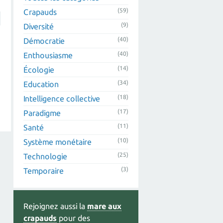
(59)
Crapauds
(9)
Diversité
(40)
Démocratie
(40)
Enthousiasme
(14)
Écologie
(34)
Education
(18)
Intelligence collective
(17)
Paradigme
(11)
Santé
(10)
Système monétaire
(25)
Technologie
(3)
Temporaire
Rejoignez aussi la
mare aux
crapauds
pour des