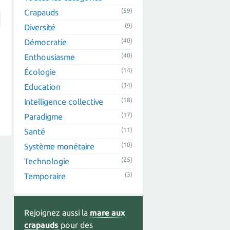
(59)
Crapauds
(9)
Diversité
(40)
Démocratie
(40)
Enthousiasme
(14)
Écologie
(34)
Education
(18)
Intelligence collective
(17)
Paradigme
(11)
Santé
(10)
Système monétaire
(25)
Technologie
(3)
Temporaire
Rejoignez aussi la
mare aux
crapauds
pour des