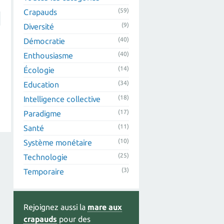
(59)
Crapauds
(9)
Diversité
(40)
Démocratie
(40)
Enthousiasme
(14)
Écologie
(34)
Education
(18)
Intelligence collective
(17)
Paradigme
(11)
Santé
(10)
Système monétaire
(25)
Technologie
(3)
Temporaire
Rejoignez aussi la
mare aux
crapauds
pour des