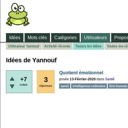
Idées
Mots clés
Catégories
Utilisateurs
Propos
Utilisateur Yannouf
Activité récente
Toutes les idées
Toutes les r
Idées de Yannouf
Quotient émotionnel
3
+7
posée
13-Février-2020
dans
Santé
votes
réponses
santé
intelligence-collective
être-humain