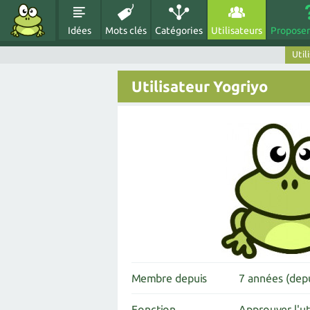
Idées
Mots clés
Catégories
Utilisateurs
Proposer
Util
Utilisateur Yogriyo
Membre depuis
7 années (depu
Fonction
Approuver l'ut