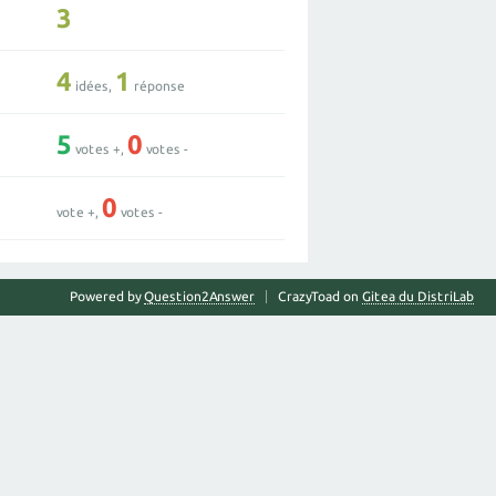
3
4
1
idées,
réponse
5
0
votes +,
votes -
0
vote +,
votes -
Powered by
Question2Answer
CrazyToad on
Gitea du DistriLab