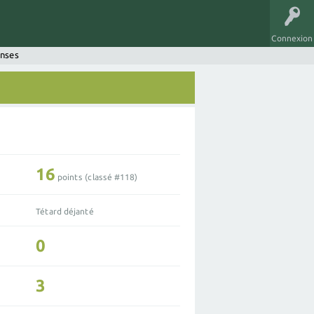
Connexion
onses
16
points (classé #
118
)
Tétard déjanté
0
3