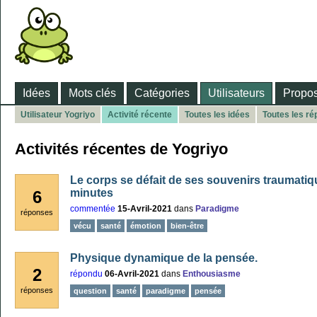
Idées
Mots clés
Catégories
Utilisateurs
Propos
Utilisateur Yogriyo
Activité récente
Toutes les idées
Toutes les r
Activités récentes de Yogriyo
Le corps se défait de ses souvenirs traumatiq
minutes
6
commentée
15-Avril-2021
dans
Paradigme
réponses
vécu
santé
émotion
bien-être
Physique dynamique de la pensée.
2
répondu
06-Avril-2021
dans
Enthousiasme
réponses
question
santé
paradigme
pensée