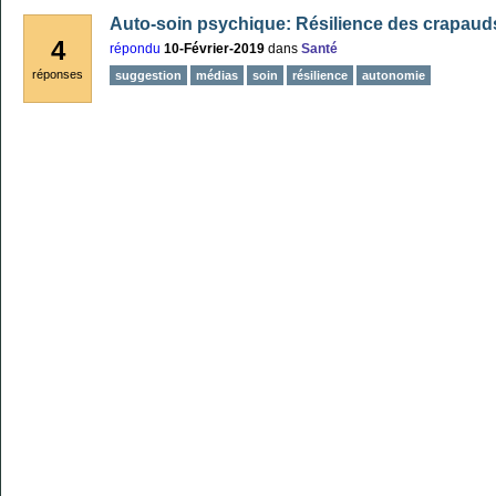
Auto-soin psychique: Résilience des crapaud
4
répondu
10-Février-2019
dans
Santé
réponses
suggestion
médias
soin
résilience
autonomie