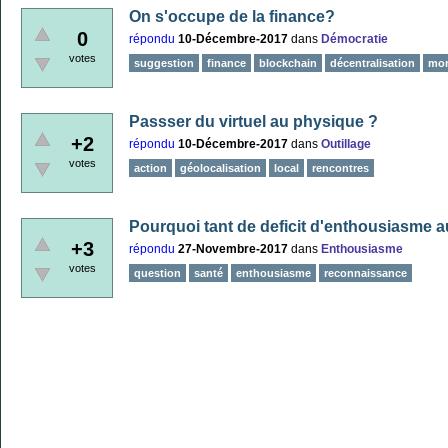
On s'occupe de la finance?
0
répondu
10-Décembre-2017
dans
Démocratie
votes
suggestion
finance
blockchain
décentralisation
mon
Passser du virtuel au physique ?
+2
répondu
10-Décembre-2017
dans
Outillage
votes
action
géolocalisation
local
rencontres
Pourquoi tant de deficit d'enthousiasme a
+3
répondu
27-Novembre-2017
dans
Enthousiasme
votes
question
santé
enthousiasme
reconnaissance