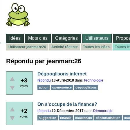
Idées
Mots clés
Catégories
Utilisateurs
Propos
Utilisateur jeanmarc26
Activité récente
Toutes les idées
Toutes l
Répondu par jeanmarc26
Dégooglisons internet
+3
répondu
13-Avril-2018
dans
Technologie
votes
action
open-source
degooglisons
On s'occupe de la finance?
+2
répondu
10-Décembre-2017
dans
Démocratie
votes
suggestion
finance
blockchain
décentralisation
mon