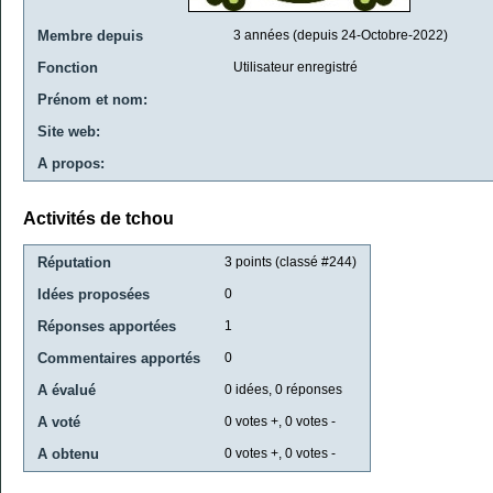
Membre depuis
3 années (depuis 24-Octobre-2022)
Fonction
Utilisateur enregistré
Prénom et nom:
Site web:
A propos:
Activités de tchou
Réputation
3
points (classé #
244
)
Idées proposées
0
Réponses apportées
1
Commentaires apportés
0
A évalué
0
idées,
0
réponses
A voté
0
votes +,
0
votes -
A obtenu
0
votes +,
0
votes -