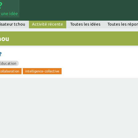
 une idée
lisateur tchou
Activité récente
Toutes les idées
Toutes les répo
hou
?
Education
collaboration
intelligence-collective