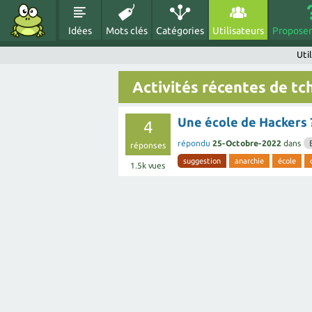
Idées
Mots clés
Catégories
Utilisateurs
Proposer
Uti
Activités récentes de tc
Une école de Hackers 
4
répondu
25-Octobre-2022
dans
réponses
suggestion
anarchie
école
1.5k
vues