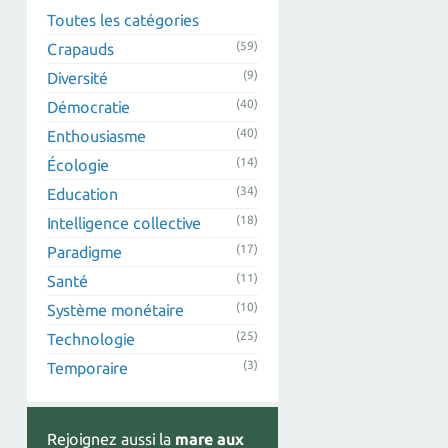
Toutes les catégories
(59)
Crapauds
(9)
Diversité
(40)
Démocratie
(40)
Enthousiasme
(14)
Écologie
(34)
Education
(18)
Intelligence collective
(17)
Paradigme
(11)
Santé
(10)
Système monétaire
(25)
Technologie
(3)
Temporaire
Rejoignez aussi la
mare aux