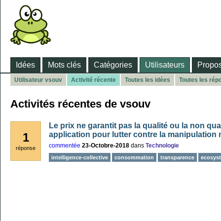
Idées
Mots clés
Catégories
Utilisateurs
Propos
Utilisateur vsouv
Activité récente
Toutes les idées
Toutes les rép
Activités récentes de vsouv
Le prix ne garantit pas la qualité ou la non qual
application pour lutter contre la manipulation 
1
commentée
23-Octobre-2018
dans
Technologie
réponse
intelligence-collective
consommation
transparence
ecosys