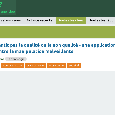
 une idée
lisateur vsouv
Activité récente
Toutes les idées
Toutes les répo
ntit pas la qualité ou la non qualité - une applicatio
ntre la manipulation malveillante
ans
Technologie
consommation
transparence
ecosysteme
societal