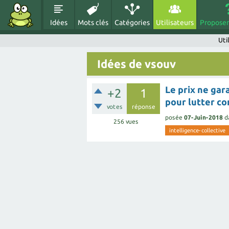
Idées
Mots clés
Catégories
Utilisateurs
Proposer
Uti
Idées de vsouv
Le prix ne gara
+2
1
pour lutter co
votes
réponse
posée
07-Juin-2018
d
256
vues
intelligence-collective