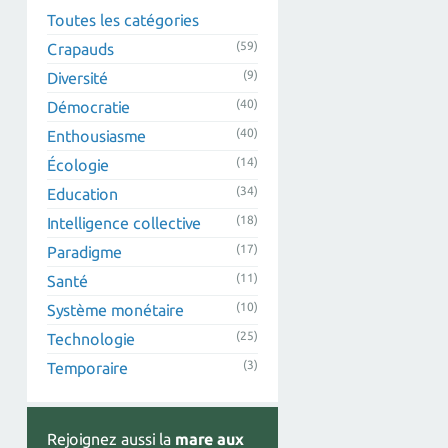
Toutes les catégories
(59)
Crapauds
(9)
Diversité
(40)
Démocratie
(40)
Enthousiasme
(14)
Écologie
(34)
Education
(18)
Intelligence collective
(17)
Paradigme
(11)
Santé
(10)
Système monétaire
(25)
Technologie
(3)
Temporaire
Rejoignez aussi la
mare aux