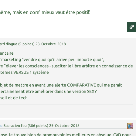
 même, mais en com' mieux vaut être positif.
ard dingue
(
9
points)
23-Octobre-2018
entaire
m'marketing "vendre quoi qu'il arrive peu importe quoi",
ive "élever les consciences - susciter le libre arbitre en connaissance de
ystèmes VERSUS 1 système
objet de mettre en avant une alerte COMPARATIVE qui me parait
certainement être améliorer dans une version SEXY
seil et de tech
oq
Batracien fou
(
386
points)
25-Octobre-2018
ose, je trouve bien de promouvoir les meilleurs en absolue, CàD pour