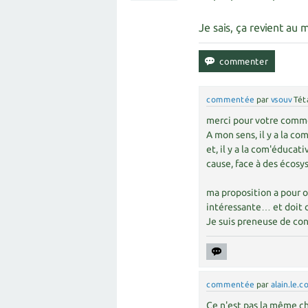
Je sais, ça revient au
commentée
par
vsouv
Tét
merci pour votre comm
A mon sens, il y a la co
et, il y a la com'éducat
cause, face à des écos
ma proposition a pour 
intéressante… et doit 
Je suis preneuse de con
commentée
par
alain.le.c
Ce n'est pas la même ch