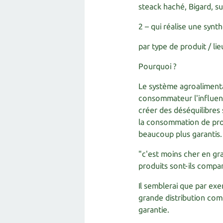
steack haché, Bigard, 
2 – qui réalise une synt
par type de produit / lie
Pourquoi ?
Le système agroalimenta
consommateur l'influença
créer des déséquilibre
la consommation de produ
beaucoup plus garantis.
"c'est moins cher en gra
produits sont-ils compar
Il semblerai que par exe
grande distribution comp
garantie.