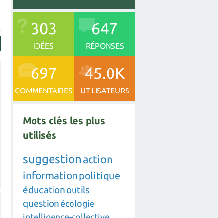
303
647
IDÉES
RÉPONSES
697
45.0K
COMMENTAIRES
UTILISATEURS
Mots clés les plus
utilisés
suggestion
action
information
politique
éducation
outils
question
écologie
intelligence-collective