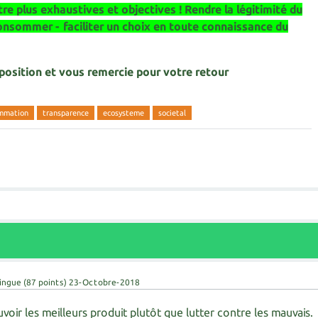
re plus exhaustives et objectives ! Rendre la légitimité du
consommer - faciliter un choix en toute connaissance du
sposition et vous remercie pour votre retour
mmation
transparence
ecosysteme
societal
ingue
(
87
points)
23-Octobre-2018
ir les meilleurs produit plutôt que lutter contre les mauvais.