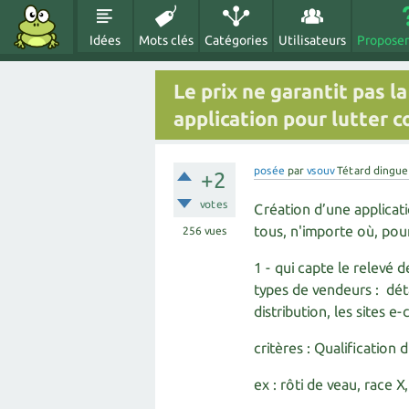
Idées
Mots clés
Catégories
Utilisateurs
Proposer
Le prix ne garantit pas la
application pour lutter 
posée
par
vsouv
Tétard dingue
+2
votes
Création d’une applicati
tous, n'importe où, pour
256
vues
1 - qui capte le relevé
types de vendeurs : déta
distribution, les sites
critères : Qualification d
ex : rôti de veau, race 