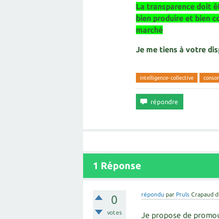
La transparence doit êt
bien produire et bien 
marché
Je me tiens à votre di
intelligence-collective
conso
1
Réponse
répondu
par
Pruls
Crapaud d
0
votes
Je propose de promouvo