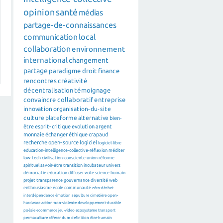
opinion
santé
médias
partage-de-connaissances
communication
local
collaboration
environnement
international
changement
partage
paradigme
droit
finance
rencontres
créativité
décentralisation
témoignage
convaincre
collaboratif
entreprise
innovation
organisation-du-site
culture
plateforme
alternative
bien-
être
esprit-critique
evolution
argent
monnaie
échanger
éthique
crapaud
recherche
open-source
logiciel
logiciel-libre
education-intelligence-collective-réflexion
méditer
low-tech
civilisation-consciente
union
réforme
spirituel
savoir-être
transition
incubateur
univers
démocratie
education
diffuser
vote
science
humain
projet
transparence
gouvernance
diversité
web
enthousiasme
école
communauté
zéro-déchet
interdépendance
émotion
sépulture
cimetière
open-
hardware
action-non-violente
developpement-durable
poésie
ecommerce
jeu-video
ecosysteme
transport
permaculture
référendum
definition
être-humain