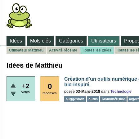
Idées
Mots clés
Catégories
Utilisateurs
Propos
Utilisateur Matthieu
Activité récente
Toutes les idées
Toutes les 
Idées de Matthieu
Création d'un outils numérique
bio-inspiré.
0
+2
posée
03-Mars-2018
dans
Technologie
votes
réponses
suggestion
outils
biomimétisme
algor