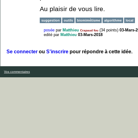
Au plaisir de vous lire.
suggestion
outils
biomimétisme
algorithme
local
posée
par
Matthieu
(
34
points)
03-Mars-2
Crapaud fou
edité
par
Matthieu
03-Mars-2018
Se connecter
ou
S'inscrire
pour répondre à cette idée.
Vos commentaires