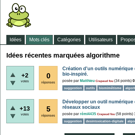
Idées
Mots clés
Catégories
Utilisateurs
Propos
Idées récentes marquées algorithme
Création d'un outils numérique
bio-inspiré.
0
+2
posée
par
Matthieu
(
34
points)
0
votes
Crapaud fou
réponses
suggestion
outils
biomimétisme
algor
Développer un outil numérique 
réseaux sociaux
5
+13
posée
par
rémi4435
(
58
points)
votes
Crapaud fou
réponses
suggestion
desintoxication-digitale
algo