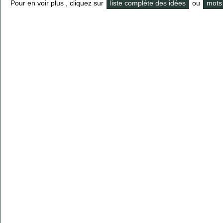
Pour en voir plus , cliquez sur
liste compléte des idées
ou
mots 