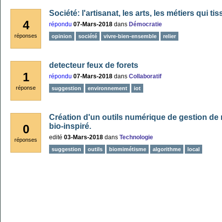
Société: l'artisanat, les arts, les métiers qui t
4
répondu
07-Mars-2018
dans
Démocratie
réponses
opinion
société
vivre-bien-ensemble
relier
detecteur feux de forets
1
répondu
07-Mars-2018
dans
Collaboratif
réponse
suggestion
environnement
iot
Création d'un outils numérique de gestion de
bio-inspiré.
0
edité
03-Mars-2018
dans
Technologie
réponses
suggestion
outils
biomimétisme
algorithme
local