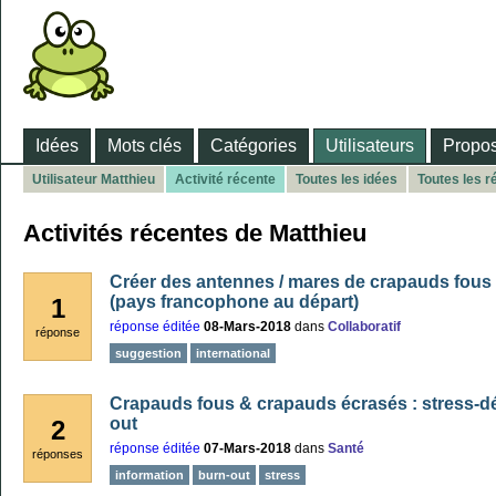
Idées
Mots clés
Catégories
Utilisateurs
Propos
Utilisateur Matthieu
Activité récente
Toutes les idées
Toutes les 
Activités récentes de Matthieu
Créer des antennes / mares de crapauds fous à
(pays francophone au départ)
1
réponse éditée
08-Mars-2018
dans
Collaboratif
réponse
suggestion
international
Crapauds fous & crapauds écrasés : stress-d
out
2
réponse éditée
07-Mars-2018
dans
Santé
réponses
information
burn-out
stress