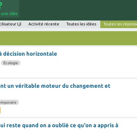
 une idée
ilisateur Ljl
Activité récente
Toutes les idées
Toutes les répons
à décision horizontale
s
Écologie
ent un véritable moteur du changement et
emporaire
qui reste quand on a oublié ce qu'on a appris à