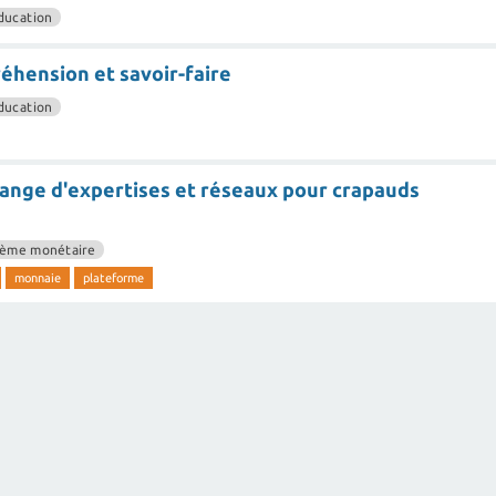
ducation
réhension et savoir-faire
ducation
ange d'expertises et réseaux pour crapauds
tème monétaire
monnaie
plateforme