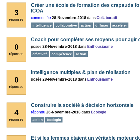
Créer une école de formation des crapauds fo
ICOA
3
commentée
28-Novembre-2018
dans
Collaboratif
réponses
intelligence
collaborative
action
diffuser
accélérer
Coach pour compléter ses moyens pour agir d
0
posée
28-Novembre-2018
dans
Enthousiasme
réponses
créativité
compétence
action
Intelligence multiples & plan de réalisation
0
posée
28-Novembre-2018
dans
Enthousiasme
réponses
Construire la société à décision horizontale
4
répondu
26-Novembre-2018
dans
Écologie
réponses
action
écologie
Et si les femmes étaient un véritable moteur