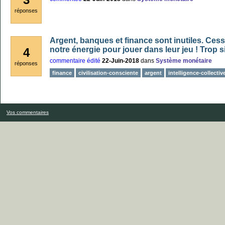
réponses
Argent, banques et finance sont inutiles. Ces
notre énergie pour jouer dans leur jeu ! Trop 
4
commentaire édité
22-Juin-2018
dans
Système monétaire
réponses
finance
civilisation-consciente
argent
intelligence-collectiv
Vos commentaires