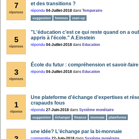
et des transitions ?
7
répondu
04-Juillet-2018
dans
Temporaire
réponses
suggestion
femmes
start-up
"L'éducation c'est ce qui reste quand on a oub
appris à l'école." A.Einstein
5
répondu
04-Juillet-2018
dans
Education
réponses
École du futur : compréhension et savoir-faire
3
répondu
04-Juillet-2018
dans
Education
réponses
Une plateforme d'échange d'expertises et rés
crapauds fous
1
répondu
27-Juin-2018
dans
Système monétaire
réponse
suggestion
échanger
finance
monnaie
plateforme
une idée? L'échange par la bi-monnaie
3
commentée
22-Juin-2018
dans
Système monétaire