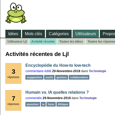
Idées
Mots clés
Catégories
Utilisateurs
Propos
Utilisateur Ljl
Activité récente
Toutes les idées
Toutes les répons
Activités récentes de Ljl
Encyclopédie du How-to low-tech
3
commentaire édité
29-Novembre-2018
dans
Technologie
réponses
suggestion
outils
gestion
collaboration
Humain vs. IA quelles relations ?
7
commentée
29-Novembre-2018
dans
Technologie
réponses
question
ia
futur
éthique