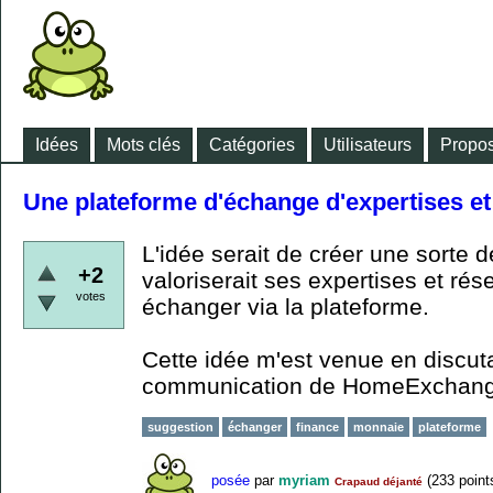
Idées
Mots clés
Catégories
Utilisateurs
Propos
Une plateforme d'échange d'expertises e
L'idée serait de créer une sorte d
+2
valoriserait ses expertises et ré
votes
échanger via la plateforme.
Cette idée m'est venue en discut
communication de HomeExchange
suggestion
échanger
finance
monnaie
plateforme
posée
par
myriam
(
233
point
Crapaud déjanté