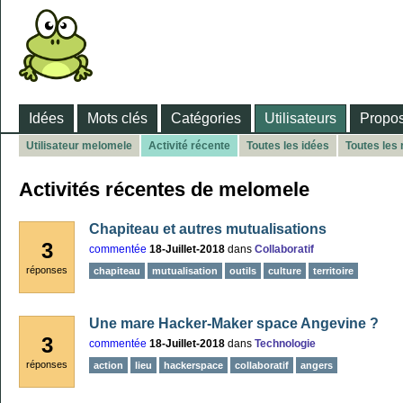
Idées
Mots clés
Catégories
Utilisateurs
Propos
Utilisateur melomele
Activité récente
Toutes les idées
Toutes les
Activités récentes de melomele
Chapiteau et autres mutualisations
3
commentée
18-Juillet-2018
dans
Collaboratif
réponses
chapiteau
mutualisation
outils
culture
territoire
Une mare Hacker-Maker space Angevine ?
3
commentée
18-Juillet-2018
dans
Technologie
réponses
action
lieu
hackerspace
collaboratif
angers