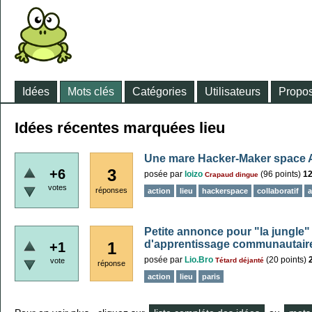
Idées
Mots clés
Catégories
Utilisateurs
Propos
Idées récentes marquées lieu
Une mare Hacker-Maker space 
3
+6
posée
par
loizo
(
96
points)
12
Crapaud dingue
votes
réponses
action
lieu
hackerspace
collaboratif
a
Petite annonce pour "la jungle" : 
d'apprentissage communautair
1
+1
posée
par
Lio.Bro
(
20
points)
vote
Tétard déjanté
réponse
action
lieu
paris