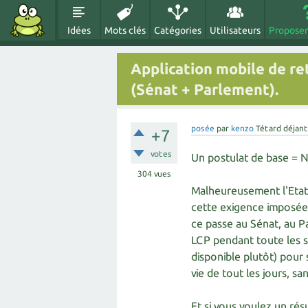
Idées
Mots clés
Catégories
Utilisateurs
Proposer
Application mobile de ret
(Sénat + Parlement).
posée
par
kenzo
Tétard déjan
+7
votes
Un postulat de base = Nu
304
vues
Malheureusement l'Etat
cette exigence imposée a
ce passe au Sénat, au Pa
LCP pendant toute les s
disponible plutôt) pour 
vie de tout les jours, sa
Et si vous voulez un rés