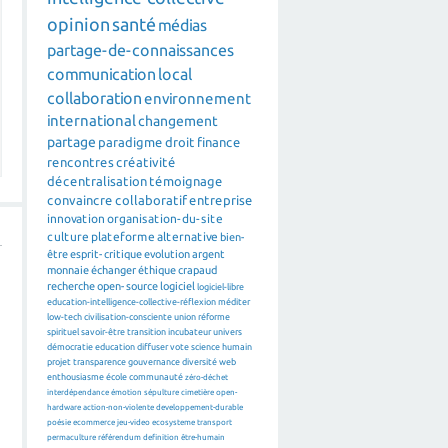
opinion
santé
médias
partage-de-connaissances
communication
local
collaboration
environnement
international
changement
partage
paradigme
droit
finance
rencontres
créativité
décentralisation
témoignage
convaincre
collaboratif
entreprise
innovation
organisation-du-site
culture
plateforme
alternative
bien-
être
esprit-critique
evolution
argent
monnaie
échanger
éthique
crapaud
recherche
open-source
logiciel
logiciel-libre
education-intelligence-collective-réflexion
méditer
low-tech
civilisation-consciente
union
réforme
spirituel
savoir-être
transition
incubateur
univers
démocratie
education
diffuser
vote
science
humain
projet
transparence
gouvernance
diversité
web
enthousiasme
école
communauté
zéro-déchet
interdépendance
émotion
sépulture
cimetière
open-
hardware
action-non-violente
developpement-durable
poésie
ecommerce
jeu-video
ecosysteme
transport
permaculture
référendum
definition
être-humain