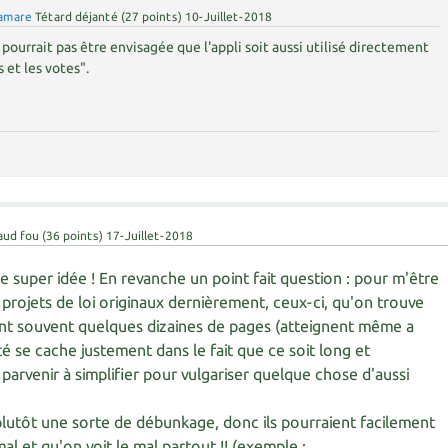
amare
Tétard déjanté
(
27
points)
10-Juillet-2018
pourrait pas être envisagée que l'appli soit aussi utilisé directement
s et les votes".
aud fou
(
36
points)
17-Juillet-2018
e super idée ! En revanche un point fait question : pour m'être
rojets de loi originaux dernièrement, ceux-ci, qu'on trouve
font souvent quelques dizaines de pages (atteignent même a
té se cache justement dans le fait que ce soit long et
rvenir à simplifier pour vulgariser quelque chose d'aussi
plutôt une sorte de débunkage, donc ils pourraient facilement
al et qu'on voit le mal partout !! (exemple :