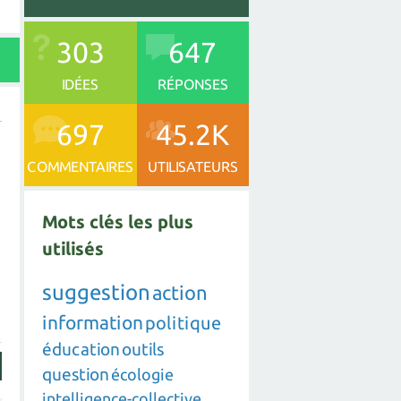
303
647
IDÉES
RÉPONSES
697
45.2K
COMMENTAIRES
UTILISATEURS
Mots clés les plus
utilisés
suggestion
action
information
politique
éducation
outils
question
écologie
intelligence-collective