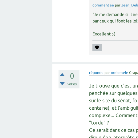
commentée
par
Jean_Del
"Je me demande si il ne 
par ceux qui font les loi
Excellent ;-)
répondu
par
melomele
Crap
0
votes
Je trouve que c'est un
penchée sur quelques p
sur le site du sénat, 
centaine), et l'ambigui
complexe... Comment pa
"tordu" ?
Ce serait dans ce cas 
dire qu'on interprète m