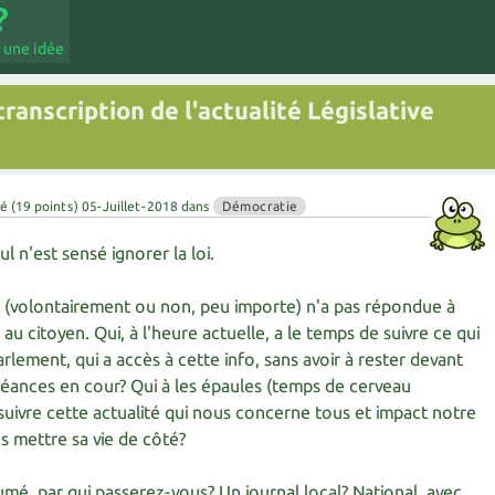
 une idée
ranscription de l'actualité Législative
té
(
19
points)
05-Juillet-2018
dans
Démocratie
l n'est sensé ignorer la loi.
 (volontairement ou non, peu importe) n'a pas répondue à
u citoyen. Qui, à l'heure actuelle, a le temps de suivre ce qui
rlement, qui a accès à cette info, sans avoir à rester devant
éances en cour? Qui à les épaules (temps de cerveau
suivre cette actualité qui nous concerne tous et impact notre
ns mettre sa vie de côté?
umé, par qui passerez-vous? Un journal local? National, avec