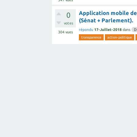
Application mobile de 
0
(Sénat + Parlement).
votes
répondu
17-Juillet-2018
dans
D
304
vues
transparence
action-politique