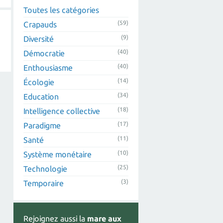
Toutes les catégories
(59)
Crapauds
(9)
Diversité
(40)
Démocratie
(40)
Enthousiasme
(14)
Écologie
(34)
Education
(18)
Intelligence collective
(17)
Paradigme
(11)
Santé
(10)
Système monétaire
(25)
Technologie
(3)
Temporaire
Rejoignez aussi la
mare aux