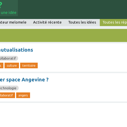
 une idée
sateur melomele
Activité récente
Toutes les idées
Toutes les ré
utualisations
ollaboratif
s
culture
territoire
r space Angevine ?
echnologie
llaboratif
angers