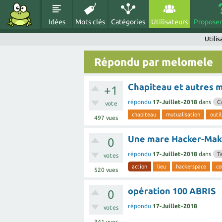
Idées
Mots clés
Catégories
Utilisateurs
Proposer
Utili
Répondu par melomele
Chapiteau et autres m
+1
répondu
17-Juillet-2018
dans
C
vote
chapiteau
mutualisation
outil
497
vues
Une mare Hacker-Make
0
répondu
17-Juillet-2018
dans
T
votes
action
lieu
hackerspace
co
520
vues
opération 100 ABRIS
0
répondu
17-Juillet-2018
votes
341
vues