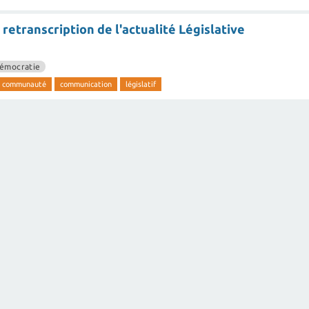
retranscription de l'actualité Législative
émocratie
communauté
communication
législatif