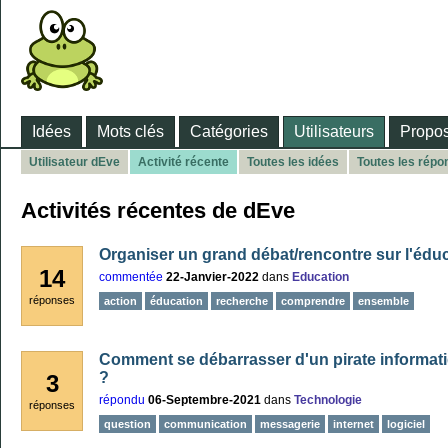
Idées
Mots clés
Catégories
Utilisateurs
Propos
Utilisateur dEve
Activité récente
Toutes les idées
Toutes les répo
Activités récentes de dEve
Organiser un grand débat/rencontre sur l'édu
14
commentée
22-Janvier-2022
dans
Education
réponses
action
éducation
recherche
comprendre
ensemble
Comment se débarrasser d'un pirate informati
?
3
répondu
06-Septembre-2021
dans
Technologie
réponses
question
communication
messagerie
internet
logiciel