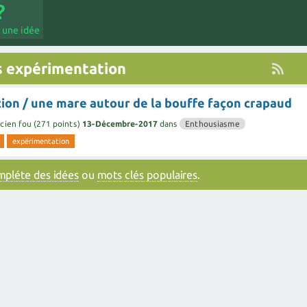
 une idée
s expérimentation
ion / une mare autour de la bouffe façon crapaud
cien fou
(
271
points)
13-Décembre-2017
dans
Enthousiasme
expérimentation
ompléte des idées
ou
mots clés populaires
.