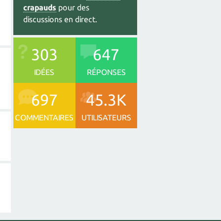
crapauds
pour des
discussions en direct.
303
647
IDÉES
RÉPONSES
697
45.3K
COMMENTAIRES
UTILISATEURS