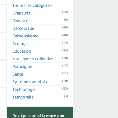
Toutes les catégories
(59)
Crapauds
(9)
Diversité
(40)
Démocratie
(40)
Enthousiasme
(14)
Écologie
(34)
Education
(18)
Intelligence collective
(17)
Paradigme
(11)
Santé
(10)
Système monétaire
(25)
Technologie
(3)
Temporaire
Rejoignez aussi la
mare aux