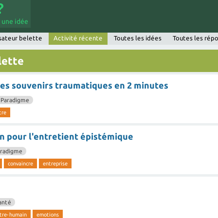
 une idée
isateur belette
Activité récente
Toutes les idées
Toutes les rép
lette
 ses souvenirs traumatiques en 2 minutes
Paradigme
tre
on pour l'entretient épistémique
aradigme
convaincre
entreprise
anté
tre-humain
emotions