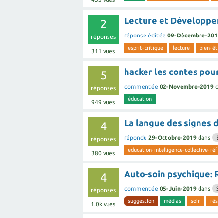
Lecture et Développem
2
réponse éditée
09-Décembre-201
réponses
esprit-critique
lecture
bien-êt
311
vues
hacker les contes pou
5
commentée
02-Novembre-2019
réponses
éducation
949
vues
La langue des signes 
4
répondu
29-Octobre-2019
dans
réponses
education-intelligence-collective-réf
380
vues
Auto-soin psychique: 
4
commentée
05-Juin-2019
dans
réponses
suggestion
médias
soin
rés
1.0k
vues