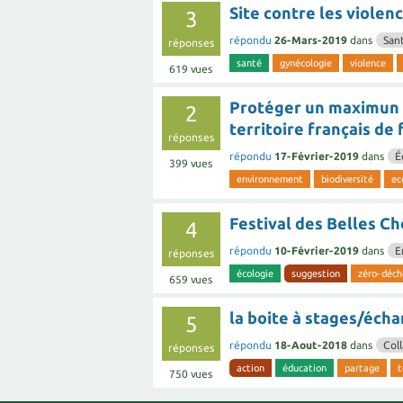
Site contre les viole
3
répondu
26-Mars-2019
dans
San
réponses
santé
gynécologie
violence
619
vues
Protéger un maximun d
2
territoire français de
réponses
répondu
17-Février-2019
dans
É
399
vues
environnement
biodiversité
ec
Festival des Belles C
4
répondu
10-Février-2019
dans
E
réponses
écologie
suggestion
zéro-déch
659
vues
la boite à stages/éc
5
répondu
18-Aout-2018
dans
Coll
réponses
action
éducation
partage
t
750
vues