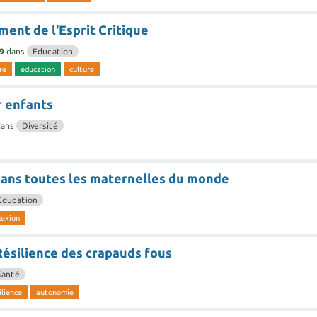
ent de l'Esprit Critique
9
dans
Education
re
éducation
culture
r enfants
dans
Diversité
dans toutes les maternelles du monde
Education
lexion
Résilience des crapauds fous
Santé
ilience
autonomie