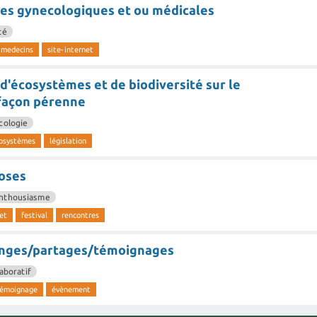
nces gynecologiques et ou médicales
té
medecins
site-internet
'écosystèmes et de biodiversité sur le
 façon pérenne
cologie
osystèmes
législation
hoses
nthousiasme
et
festival
rencontres
hanges/partages/témoignages
aboratif
émoignage
évènement