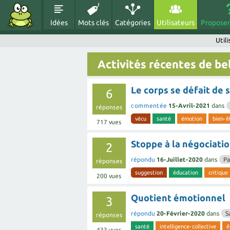
Idées
Mots clés
Catégories
Utilisateurs
Proposer
Util
Activités récentes de be
Le corps se défait de
6
commentée
15-Avril-2021
dans
réponses
vécu
santé
émotion
bien-ê
717
vues
Stoppe à la négociati
2
répondu
16-Juillet-2020
dans
P
réponses
suggestion
éducation
critique
200
vues
Quotient émotionnel
3
répondu
20-Février-2020
dans
S
réponses
santé
intelligence-collective
ê
433
vues