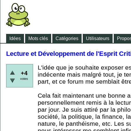
Idées
Mots clés
Catégories
Utilisateurs
Propos
Lecture et Développement de l'Esprit Crit
L'idée que je souhaite exposer es
+4
indécente mais malgré tout, je te
votes
part, et ce forum me semblait être
Cela fait maintenant une bonne 
personnellement remis à la lectur
par jour. Je suis attiré par la philo
société, la politique, la finance, l
nature, le panthéisme, etc. Les 
nous intéresser me semblent infin