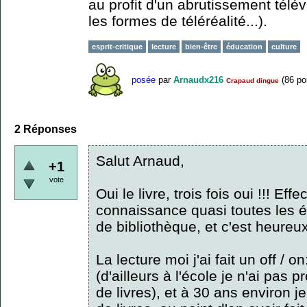
au profit d'un abrutissement télév
les formes de téléréalité...).
esprit-critique
lecture
bien-être
éducation
culture
posée
par
Arnaudx216
(
86
poi
Crapaud dingue
2
Réponses
Salut Arnaud,
+1
vote
Oui le livre, trois fois oui !!! Ef
connaissance quasi toutes les é
de bibliothèque, et c'est heureu
La lecture moi j'ai fait un off / on
(d'ailleurs à l'école je n'ai pas p
de livres), et à 30 ans environ 