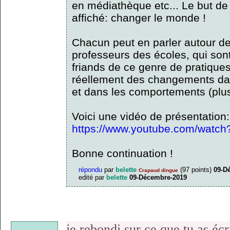
en médiathèque etc... Le but de 
affiché: changer le monde !
Chacun peut en parler autour de
professeurs des écoles, qui sont
friands de ce genre de pratiques
réellement des changements dans
et dans les comportements (plu
Voici une vidéo de présentation:
https://www.youtube.com/wat
Bonne continuation !
répondu
par
belette
(
97
points)
09-D
Crapaud dingue
edité
par
belette
09-Décembre-2019
je rebondi sur ce que tu as écri