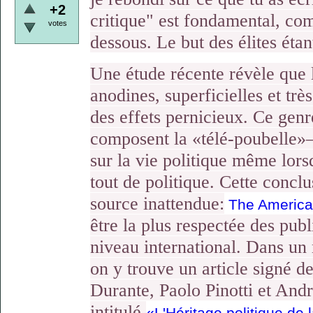
+2
critique" est fondamental, comm
votes
dessous. Le but des élites ét
Une étude récente révèle que l
anodines, superficielles et trè
des effets pernicieux. Ce ge
composent la «télé-poubelle»–
sur la vie politique même lorsq
tout de politique. Cette concl
source inattendue:
The Americ
être la plus respectée des pu
niveau international. Dans un 
on y trouve un article signé 
Durante, Paolo Pinotti et Andr
intitulé
«L'Héritage politique de l