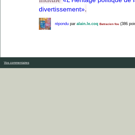
.
divertissement»
répondu
par
alain.le.coq
(
386
poi
Batracien fou
Vos commentaires