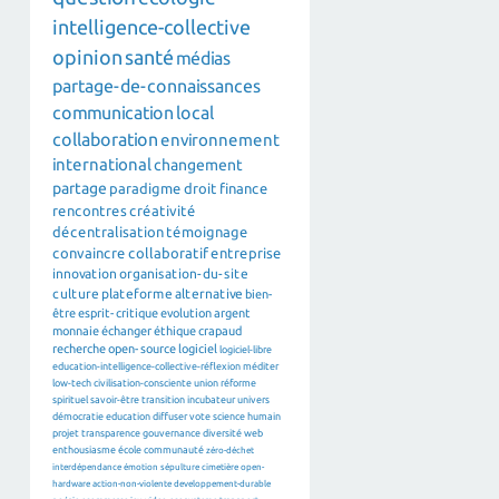
intelligence-collective
opinion
santé
médias
partage-de-connaissances
communication
local
collaboration
environnement
international
changement
partage
paradigme
droit
finance
rencontres
créativité
décentralisation
témoignage
convaincre
collaboratif
entreprise
innovation
organisation-du-site
culture
plateforme
alternative
bien-
être
esprit-critique
evolution
argent
monnaie
échanger
éthique
crapaud
recherche
open-source
logiciel
logiciel-libre
education-intelligence-collective-réflexion
méditer
low-tech
civilisation-consciente
union
réforme
spirituel
savoir-être
transition
incubateur
univers
démocratie
education
diffuser
vote
science
humain
projet
transparence
gouvernance
diversité
web
enthousiasme
école
communauté
zéro-déchet
interdépendance
émotion
sépulture
cimetière
open-
hardware
action-non-violente
developpement-durable