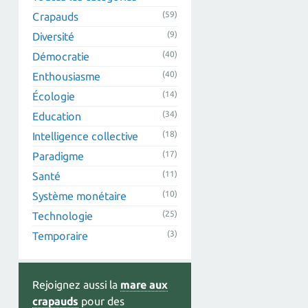
(59)
Crapauds
(9)
Diversité
(40)
Démocratie
(40)
Enthousiasme
(14)
Écologie
(34)
Education
(18)
Intelligence collective
(17)
Paradigme
(11)
Santé
(10)
Système monétaire
(25)
Technologie
(3)
Temporaire
Rejoignez aussi la
mare aux
crapauds
pour des