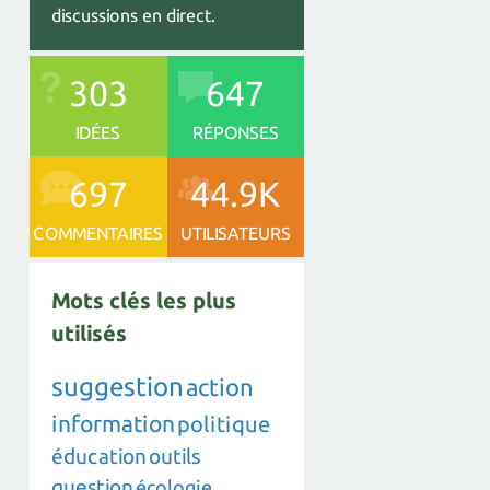
discussions en direct.
303
647
IDÉES
RÉPONSES
697
44.9K
COMMENTAIRES
UTILISATEURS
Mots clés les plus
utilisés
suggestion
action
information
politique
éducation
outils
question
écologie