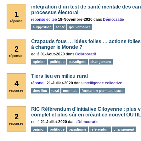
intégration d'un test de santé mentale des can
processus électoral
1
réponse éditée
18-Novembre-2020
dans
Démocratie
réponse
suggestion
santé
gouvernance
Crapauds fous … idées folles … actions folles
à changer le Monde ?
2
edité
01-Aout-2020
dans
Collaboratif
réponses
opinion
politique
paradigme
changement
Tiers lieu en milieu rural
4
répondu
21-Juillet-2020
dans
Intelligence collective
réponses
tiers-lieu
rural
monnaie
formation-permaculuture
RIC Référendum d'Initiative Citoyenne : plus vi
complet et plus sûr en créant ce nouvel OUTI
2
edité
21-Juillet-2020
dans
Démocratie
réponses
opinion
politique
paradigme
référendum
changement