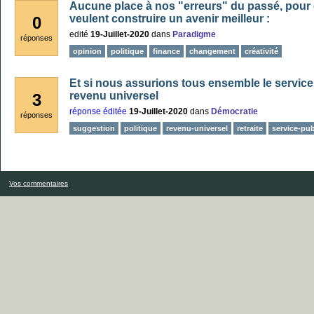
Aucune place à nos "erreurs" du passé, pour
veulent construire un avenir meilleur :
0
edité
19-Juillet-2020
dans
Paradigme
réponses
opinion
politique
finance
changement
créativité
Et si nous assurions tous ensemble le service
revenu universel
3
réponse éditée
19-Juillet-2020
dans
Démocratie
réponses
suggestion
politique
revenu-universel
retraite
service-pub
Vos commentaires