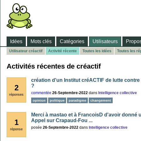
Idées
Mots clés
Catégories
Utilisateurs
Propos
Utilisateur créactif
Activité récente
Toutes les idées
Toutes les r
Activités récentes de créactif
création d'un Institut créACTIF de lutte contre
?
2
commentée
26-Septembre-2022
dans
Intelligence collective
réponses
opinion
politique
paradigme
changement
Merci à mastao et à FrancoisD d'avoir donné 
Appel sur Crapaud-Fou ...
1
posée
26-Septembre-2022
dans
Intelligence collective
réponse