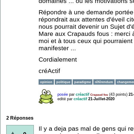
domaines ... où les motivations s
Répondre à une demande portée p
répondrait aux attentes d'éveil c
nous pourrait devenir un Sujet d'é
Mare aux Crapauds fous : merci
moi et à tous ceux qui pourraien
manifester ...
Cordialement
créActif
opinion
politique
paradigme
référendum
changeme
posée
par
créactif
(
43
points)
21-
Crapaud fou
edité
par
créactif
21-Juillet-2020
2
Réponses
Il y a deja pas mal de gens qui re