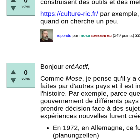
0
construisent des outils et des m
votes
https://culture-ric.fr/
par exemple, m
quand on cherche un peu.
répondu
par
mose
(
349
points)
22
Batracien fou
Bonjour
créActif
,
0
Comme
Mose
, je pense qu'il y 
votes
faites par d'autres pays et il est 
l'histoire. Par exemple, parce q
gouvernement de différents pays
prendre décision face à des suje
expériences nouvelles furent cré
En 1972, en Allemagne, ce fur
(planungzellen)