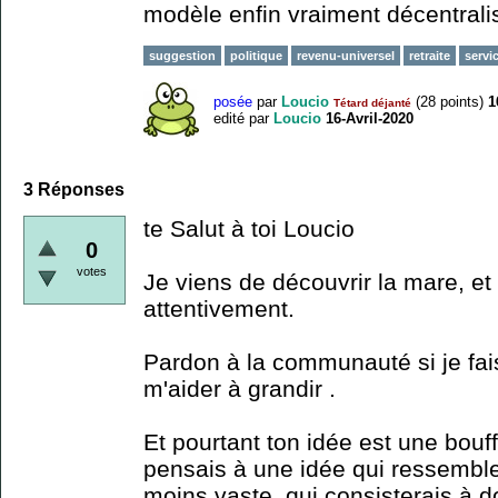
modèle enfin vraiment décentrali
suggestion
politique
revenu-universel
retraite
servi
posée
par
Loucio
(
28
points)
1
Tétard déjanté
edité
par
Loucio
16-Avril-2020
3
Réponses
te Salut à toi Loucio
0
votes
Je viens de découvrir la mare, et 
attentivement.
Pardon à la communauté si je fais
m'aider à grandir .
Et pourtant ton idée est une bouf
pensais à une idée qui ressemble
moins vaste qui consisterais à 