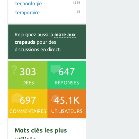
(25)
Technologie
(3)
Temporaire
Rejoignez aussi la
mare aux
crapauds
pour des
discussions en direct.
303
647
IDÉES
RÉPONSES
697
45.1K
COMMENTAIRES
UTILISATEURS
Mots clés les plus