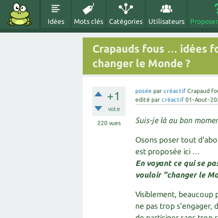
Idées
Mots clés
Catégories
Utilisateurs
Proposer
Crapauds fous … idées fo
changer le Monde ?
posée
par
créactif
Crapaud fo
+1
edité
par
créactif
01-Aout-20
vote
Suis-je là au bon momen
220
vues
Osons poser tout d'abo
est proposée ici …
En voyant ce qui se pas
vouloir "changer le M
Visiblement, beaucoup p
ne pas trop s'engager, 
de participer sans trop 