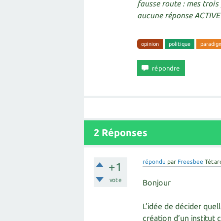
fausse route : mes trois
aucune réponse ACTIVE .
opinion
politique
paradig
2
Réponses
répondu
par
Freesbee
Tétar
+1
vote
Bonjour
L’idée de décider quel
création d’un institut 