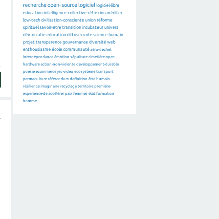
recherche
open-source
logiciel
logiciel-libre
education-intelligence-collective-réflexion
méditer
low-tech
civilisation-consciente
union
réforme
spirituel
savoir-être
transition
incubateur
univers
démocratie
education
diffuser
vote
science
humain
projet
transparence
gouvernance
diversité
web
enthousiasme
école
communauté
zéro-déchet
interdépendance
émotion
sépulture
cimetière
open-
hardware
action-non-violente
developpement-durable
poésie
ecommerce
jeu-video
ecosysteme
transport
permaculture
référendum
definition
être-humain
résilience
imaginaire
recyclage
territoire
première-
experience-de
accélérer
paix
femmes
etat
formation
homme
e