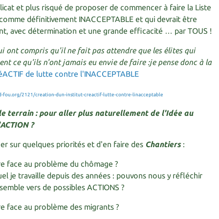
élicat et plus risqué de proposer de commencer à faire la Liste
é comme définitivement INACCEPTABLE et qui devrait être
, avec détermination et une grande efficacité … par TOUS !
ui ont compris qu'il ne fait pas attendre que les élites qui
ent ce qu'ils n'ont jamais eu envie de faire :je pense donc à la
créACTIF de lutte contre l'INACCEPTABLE
d-fou.org/2121/creation-dun-institut-creactif-lutte-contre-linacceptable
e terrain : pour aller plus naturellement de l'Idée au
'ACTION ?
r sur quelques priorités et d'en faire des
Chantiers
:
re face au problème du chômage ?
uel je travaille depuis des années : pouvons nous y réfléchir
semble vers de possibles ACTIONS ?
re face au problème des migrants ?