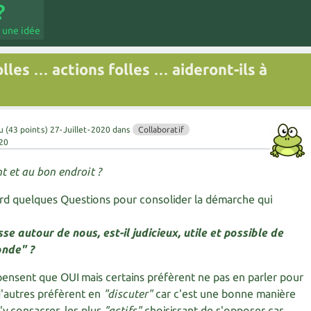
 une idée
lles … actions folles … aideront-ils à
u
(
43
points)
27-Juillet-2020
dans
Collaboratif
20
t et au bon endroit ?
rd quelques Questions pour consolider la démarche qui
se autour de nous, est-il judicieux, utile et possible de
onde" ?
ensent que OUI mais certains préfèrent ne pas en parler pour
d'autres préfèrent en
"discuter"
car c'est une bonne manière
s'y consacrer, les plus
"actifs"
choisissant de s'opposer car