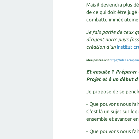
Mais il deviendra plus d
de ce qui doit être jug
combattu immédiatement
J
e fais partie de ceux q
dirigent notre pays fass
création d'un
Institut 
idée postée ici :
https://idees.crapau
Et ensuite ?
Préparer l
Projet et à un début d
Je propose de se penche
- Que pouvons nous fai
C'est là un sujet sur leq
ensemble et avancer en
- Que pouvons nous fai