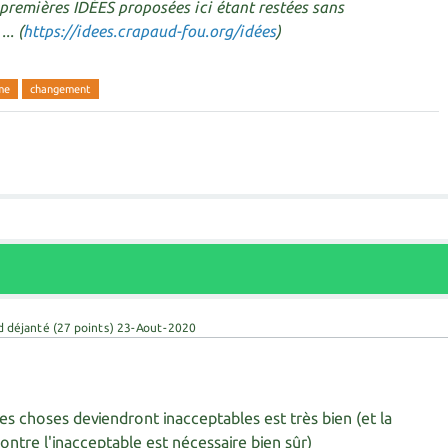
 premières IDÉES proposées ici étant restées sans
.. (
https://idees.crapaud-fou.org/idées
)
me
changement
d déjanté
(
27
points)
23-Aout-2020
les choses deviendront inacceptables est très bien (et la
contre l'inacceptable est nécessaire bien sûr)