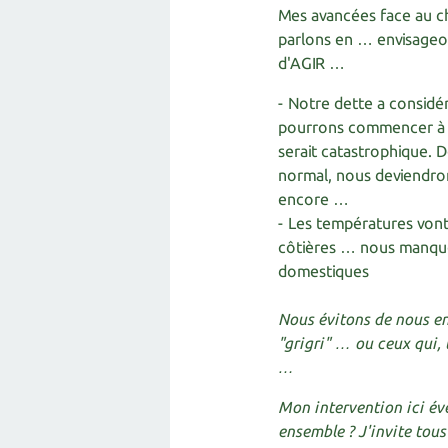
Mes avancées face au c
parlons en … envisageon
d'AGIR …
- Notre dette a considé
pourrons commencer à l
serait catastrophique. D
normal, nous deviendron
encore …
- Les températures von
côtières … nous manque
domestiques
Nous évitons de nous e
"grigri" … ou ceux qui,
…
Mon intervention ici éve
ensemble ? J'invite tous