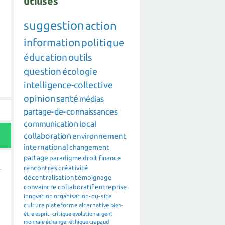
utilisés
suggestion
action
information
politique
éducation
outils
question
écologie
intelligence-collective
opinion
santé
médias
partage-de-connaissances
communication
local
collaboration
environnement
international
changement
partage
paradigme
droit
finance
rencontres
créativité
décentralisation
témoignage
convaincre
collaboratif
entreprise
innovation
organisation-du-site
culture
plateforme
alternative
bien-
être
esprit-critique
evolution
argent
monnaie
échanger
éthique
crapaud