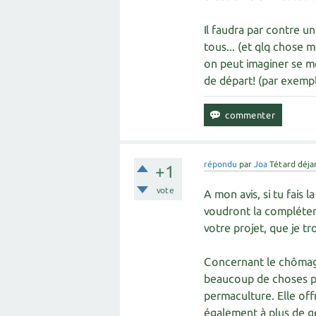
Il faudra par contre u
tous... (et qlq chose m
on peut imaginer se me
de départ! (par exempl
répondu
par
Joa
Tétard déja
+1
vote
A mon avis, si tu fais 
voudront la compléter.
votre projet, que je tro
Concernant le chômage
beaucoup de choses pou
permaculture. Elle off
également à plus de gen