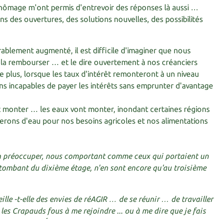
hômage m'ont permis d'entrevoir des réponses là aussi …
s des ouvertures, des solutions nouvelles, des possibilités
rablement augmenté, il est difficile d'imaginer que nous
a rembourser … et le dire ouvertement à nos créanciers
e plus, lorsque les taux d'intérêt remonteront à un niveau
s incapables de payer les intérêts sans emprunter d'avantage
t monter … les eaux vont monter, inondant certaines régions
rons d'eau pour nos besoins agricoles et nos alimentations
n préoccuper, nous comportant comme ceux qui portaient un
 tombant du dixième étage, n'en sont encore qu'au troisième
ille -t-elle des envies de réAGIR … de se réunir … de travailler
 les Crapauds fous à me rejoindre ... ou à me dire que je fais