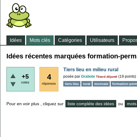
Idées
Mots clés
Catégories
Utilisateurs
Propos
Idées récentes marquées formation-perm
Tiers lieu en milieu rural
4
+5
posée
par
Grabote
(
19
points)
Tétard déjanté
votes
réponses
tiers-lieu
rural
monnaie
formation-perm
Pour en voir plus , cliquez sur
liste compléte des idées
ou
mots 