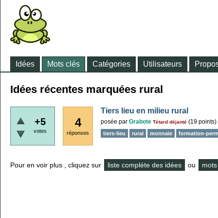
Idées
Mots clés
Catégories
Utilisateurs
Propos
Idées récentes marquées rural
Tiers lieu en milieu rural
4
+5
posée
par
Grabote
(
19
points)
Tétard déjanté
votes
réponses
tiers-lieu
rural
monnaie
formation-perm
Pour en voir plus , cliquez sur
liste compléte des idées
ou
mots 