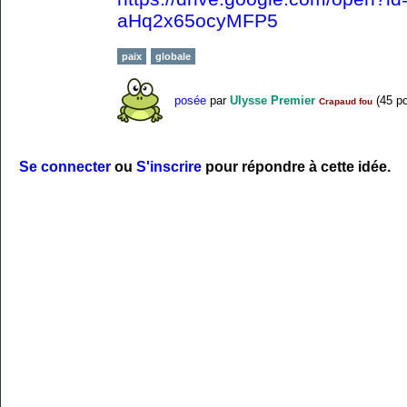
aHq2x65ocyMFP5
paix
globale
posée
par
Ulysse Premier
(
45
po
Crapaud fou
Se connecter
ou
S'inscrire
pour répondre à cette idée.