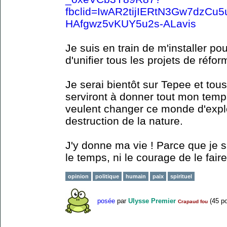
fbclid=IwAR2tijIERtN3Gw7dzCu5
HAfgwz5vKUY5u2s-ALavis
Je suis en train de m'installer po
d'unifier tous les projets de réfo
Je serai bientôt sur Tepee et to
serviront à donner tout mon temp
veulent changer ce monde d'expl
destruction de la nature.
J'y donne ma vie ! Parce que je 
le temps, ni le courage de le faire
opinion
politique
humain
paix
spirituel
posée
par
Ulysse Premier
(
45
po
Crapaud fou