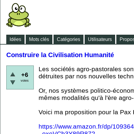
Idées
Mots clés
Catégories
Utilisateurs
Propos
Construire la Civilisation Humanité
Les sociétés agro-pastorales sont
+6
détruites par nos nouvelles techn
votes
Or, nos systèmes politico-économ
mêmes modalités qu'à l'ère agro-
Voici ma proposition pour la Pax
https://www.amazon.fr/dp/1093
_oxeVCb3Y89R87?