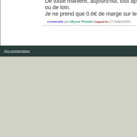
De toute manière, aujourd'hui, tout app
ou de loin.
Je ne prend que 0.6€ de marge sur le 
commentée
par
Ulysse Premier
27-Juillet-2019
Crapaud fou
Vos commentaires