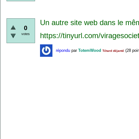
Un autre site web dans le mêm
0
https://tinyurl.com/viragesocie
votes
répondu
par
TotemWood
(
28
poin
Tétard déjanté