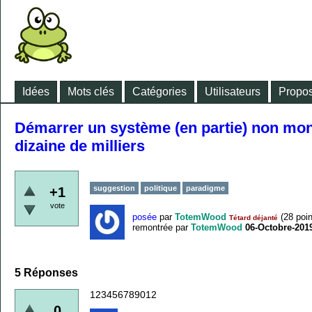
Idées
Mots clés
Catégories
Utilisateurs
Propos
Démarrer un système (en partie) non mon
dizaine de milliers
suggestion
politique
paradigme
+1
vote
posée
par
TotemWood
(
28
poin
Tétard déjanté
remontrée
par
TotemWood
06-Octobre-201
5
Réponses
123456789012
0