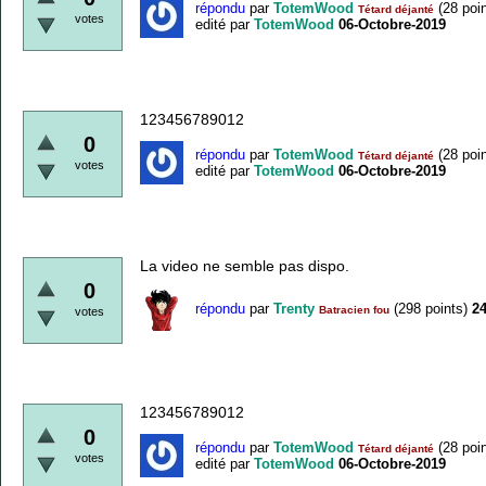
répondu
par
TotemWood
(
28
poin
Tétard déjanté
votes
edité
par
TotemWood
06-Octobre-2019
123456789012
0
répondu
par
TotemWood
(
28
poin
Tétard déjanté
votes
edité
par
TotemWood
06-Octobre-2019
La video ne semble pas dispo.
0
répondu
par
Trenty
(
298
points)
24
Batracien fou
votes
123456789012
0
répondu
par
TotemWood
(
28
poin
Tétard déjanté
votes
edité
par
TotemWood
06-Octobre-2019